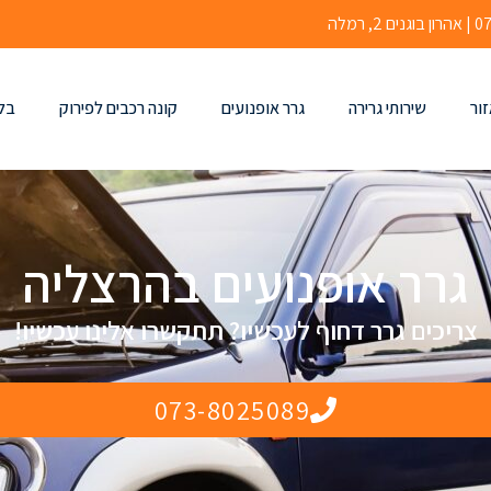
זור
שירותי גרירה
גרר אופנועים
קונה רכבים לפירוק
בלו
גרר אופנועים בהרצליה
צריכים גרר דחוף לעכשיו? תתקשרו אלינו עכשיו!
073-8025089