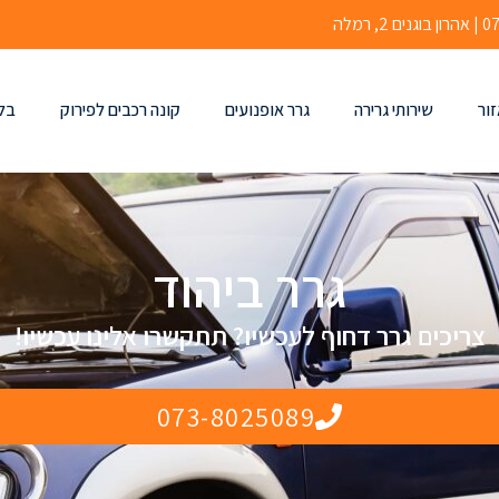
זור
שירותי גרירה
גרר אופנועים
קונה רכבים לפירוק
בלו
גרר ביהוד
צריכים גרר דחוף לעכשיו? תתקשרו אלינו עכשיו!
073-8025089