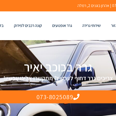
זור
שירותי גרירה
גרר אופנועים
קונה רכבים לפירוק
בלו
גרר בכוכב יאיר
צריכים גרר דחוף לעכשיו? תתקשרו אלינו עכשיו!
073-8025089