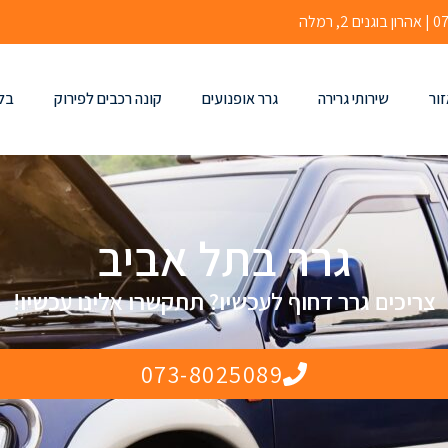
זור
שירותי גרירה
גרר אופנועים
קונה רכבים לפירוק
בלו
גרר בתל אביב
צריכים גרר דחוף לעכשיו? תתקשרו אלינו עכשיו!
073-8025089