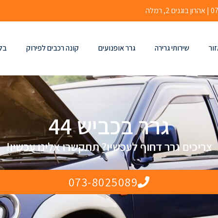
זור
שירותי גרירה
גרר אופנועים
קונה רכבים לפירוק
בלו
גרר בכביש 44
צריכים גרר דחוף לעכשיו? תתקשרו אלינו עכשיו!
073-8025089